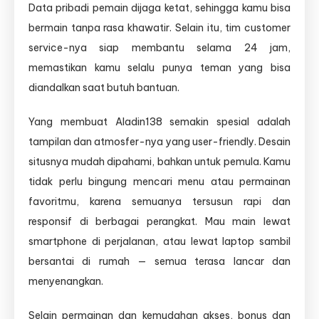
Data pribadi pemain dijaga ketat, sehingga kamu bisa
bermain tanpa rasa khawatir. Selain itu, tim customer
service-nya siap membantu selama 24 jam,
memastikan kamu selalu punya teman yang bisa
diandalkan saat butuh bantuan.
Yang membuat Aladin138 semakin spesial adalah
tampilan dan atmosfer-nya yang user-friendly. Desain
situsnya mudah dipahami, bahkan untuk pemula. Kamu
tidak perlu bingung mencari menu atau permainan
favoritmu, karena semuanya tersusun rapi dan
responsif di berbagai perangkat. Mau main lewat
smartphone di perjalanan, atau lewat laptop sambil
bersantai di rumah — semua terasa lancar dan
menyenangkan.
Selain permainan dan kemudahan akses, bonus dan