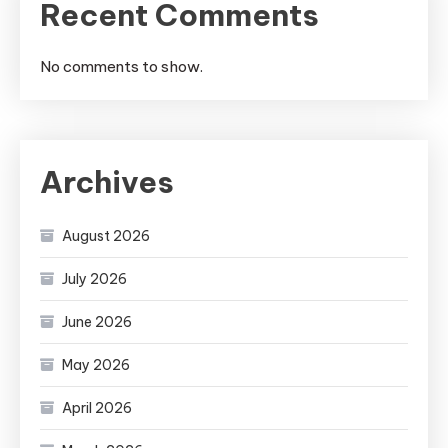
Recent Comments
No comments to show.
Archives
August 2026
July 2026
June 2026
May 2026
April 2026