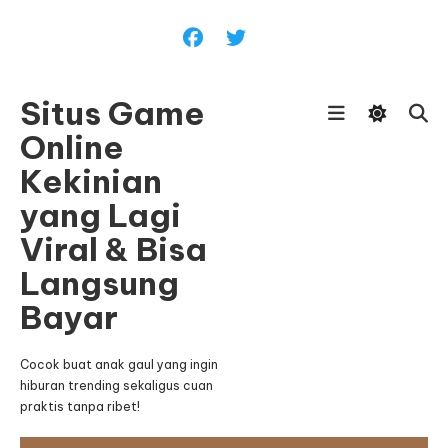
Skip
To
Content
Situs Game
Online
Kekinian
yang Lagi
Viral & Bisa
Langsung
Bayar
Cocok buat anak gaul yang ingin
hiburan trending sekaligus cuan
praktis tanpa ribet!