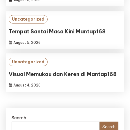
Uncategorized
Tempat Santai Masa Kini Mantap168
August 5, 2026
Uncategorized
Visual Memukau dan Keren di Mantap168
August 4, 2026
Search
Search