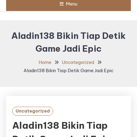
Menu
Aladin138 Bikin Tiap Detik
Game Jadi Epic
Home
Uncategorized
Aladin138 Bikin Tiap Detik Game Jadi Epic
Uncategorized
Aladin138 Bikin Tiap