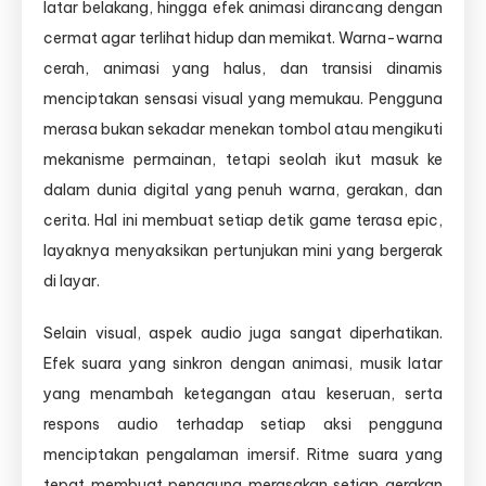
latar belakang, hingga efek animasi dirancang dengan
cermat agar terlihat hidup dan memikat. Warna-warna
cerah, animasi yang halus, dan transisi dinamis
menciptakan sensasi visual yang memukau. Pengguna
merasa bukan sekadar menekan tombol atau mengikuti
mekanisme permainan, tetapi seolah ikut masuk ke
dalam dunia digital yang penuh warna, gerakan, dan
cerita. Hal ini membuat setiap detik game terasa epic,
layaknya menyaksikan pertunjukan mini yang bergerak
di layar.
Selain visual, aspek audio juga sangat diperhatikan.
Efek suara yang sinkron dengan animasi, musik latar
yang menambah ketegangan atau keseruan, serta
respons audio terhadap setiap aksi pengguna
menciptakan pengalaman imersif. Ritme suara yang
tepat membuat pengguna merasakan setiap gerakan