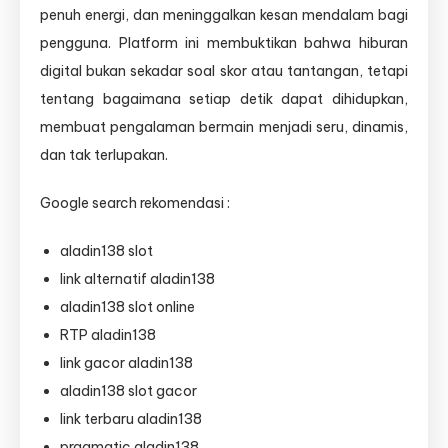
penuh energi, dan meninggalkan kesan mendalam bagi
pengguna. Platform ini membuktikan bahwa hiburan
digital bukan sekadar soal skor atau tantangan, tetapi
tentang bagaimana setiap detik dapat dihidupkan,
membuat pengalaman bermain menjadi seru, dinamis,
dan tak terlupakan.
Google search rekomendasi :
aladin138 slot
link alternatif aladin138
aladin138 slot online
RTP aladin138
link gacor aladin138
aladin138 slot gacor
link terbaru aladin138
pragmatic aladin138