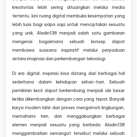
kreativitas lebih sering dituangkan melalui media
tertentu, kini ruang digital membuka kesempatan yang
lebih luas bagi siapa saja untuk menciptakan sesuatu
yang unik. Aladin138 menjadi salah satu gambaran
mengenai bagaimana sebuah konsep dapat
membawa suasana inspiratif melalui perpaduan
antara imajinasi dan perkembangan teknologi.
Di era digital, inspirasi bisa datang dari berbagai hal
sederhana dalam kehidupan sehari-hari. Sebuah
pemikiran kecil dapat berkembang menjadi ide besar
ketika dikembangkan dengan cara yang tepat. Banyak
karya modern lahir dari proses mengamati lingkungan,
memahami tren, dan menggabungkan berbagai
elemen menjadi sesuatu yang berbeda. Aladin138
menggambarkan semangat tersebut melalui sebuah