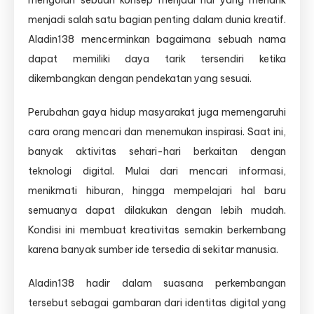
mengolah sebuah konsep menjadi hal yang menarik
menjadi salah satu bagian penting dalam dunia kreatif.
Aladin138 mencerminkan bagaimana sebuah nama
dapat memiliki daya tarik tersendiri ketika
dikembangkan dengan pendekatan yang sesuai.
Perubahan gaya hidup masyarakat juga memengaruhi
cara orang mencari dan menemukan inspirasi. Saat ini,
banyak aktivitas sehari-hari berkaitan dengan
teknologi digital. Mulai dari mencari informasi,
menikmati hiburan, hingga mempelajari hal baru
semuanya dapat dilakukan dengan lebih mudah.
Kondisi ini membuat kreativitas semakin berkembang
karena banyak sumber ide tersedia di sekitar manusia.
Aladin138 hadir dalam suasana perkembangan
tersebut sebagai gambaran dari identitas digital yang