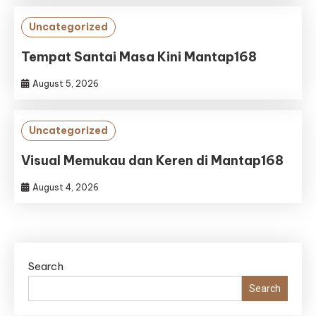
Uncategorized
Tempat Santai Masa Kini Mantap168
August 5, 2026
Uncategorized
Visual Memukau dan Keren di Mantap168
August 4, 2026
Search
Search