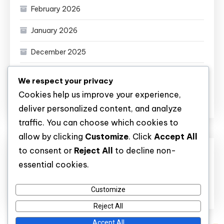
February 2026
January 2026
December 2025
November 2025
We respect your privacy
Cookies help us improve your experience,
October 2025
deliver personalized content, and analyze
traffic. You can choose which cookies to
allow by clicking
Customize
. Click
Accept All
to consent or
Reject All
to decline non-
Categories
essential cookies.
Uncategorized
Customize
Reject All
Accept All