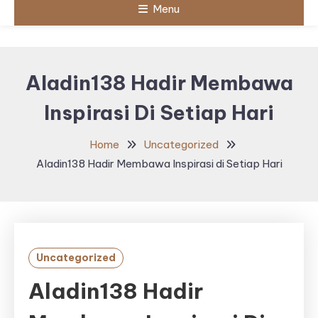
Menu
Aladin138 Hadir Membawa
Inspirasi Di Setiap Hari
Home
Uncategorized
Aladin138 Hadir Membawa Inspirasi di Setiap Hari
Uncategorized
Aladin138 Hadir