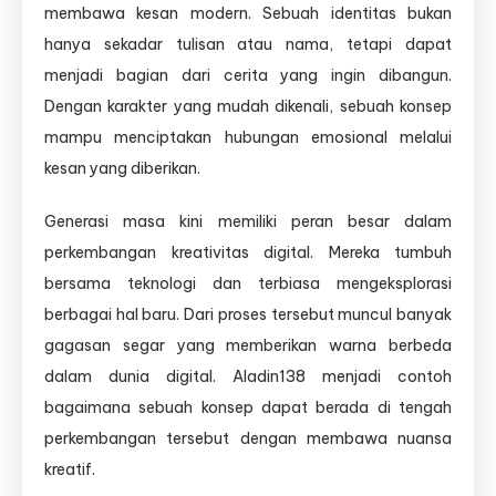
membawa kesan modern. Sebuah identitas bukan
hanya sekadar tulisan atau nama, tetapi dapat
menjadi bagian dari cerita yang ingin dibangun.
Dengan karakter yang mudah dikenali, sebuah konsep
mampu menciptakan hubungan emosional melalui
kesan yang diberikan.
Generasi masa kini memiliki peran besar dalam
perkembangan kreativitas digital. Mereka tumbuh
bersama teknologi dan terbiasa mengeksplorasi
berbagai hal baru. Dari proses tersebut muncul banyak
gagasan segar yang memberikan warna berbeda
dalam dunia digital. Aladin138 menjadi contoh
bagaimana sebuah konsep dapat berada di tengah
perkembangan tersebut dengan membawa nuansa
kreatif.