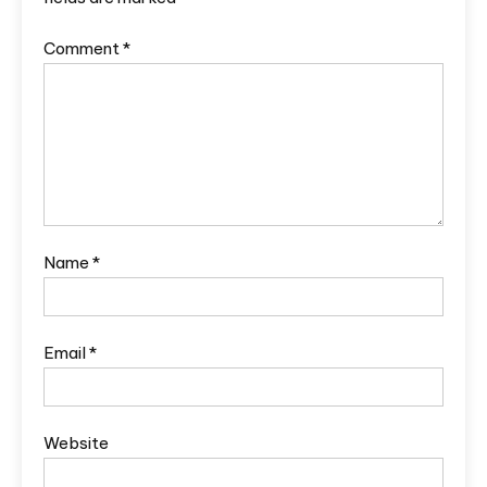
Comment
*
Name
*
Email
*
Website