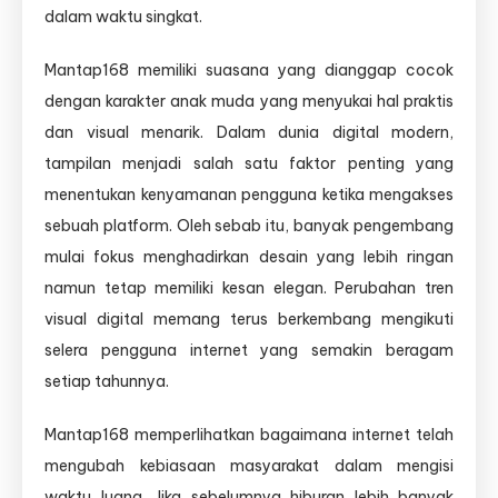
dalam waktu singkat.
Mantap168 memiliki suasana yang dianggap cocok
dengan karakter anak muda yang menyukai hal praktis
dan visual menarik. Dalam dunia digital modern,
tampilan menjadi salah satu faktor penting yang
menentukan kenyamanan pengguna ketika mengakses
sebuah platform. Oleh sebab itu, banyak pengembang
mulai fokus menghadirkan desain yang lebih ringan
namun tetap memiliki kesan elegan. Perubahan tren
visual digital memang terus berkembang mengikuti
selera pengguna internet yang semakin beragam
setiap tahunnya.
Mantap168 memperlihatkan bagaimana internet telah
mengubah kebiasaan masyarakat dalam mengisi
waktu luang. Jika sebelumnya hiburan lebih banyak