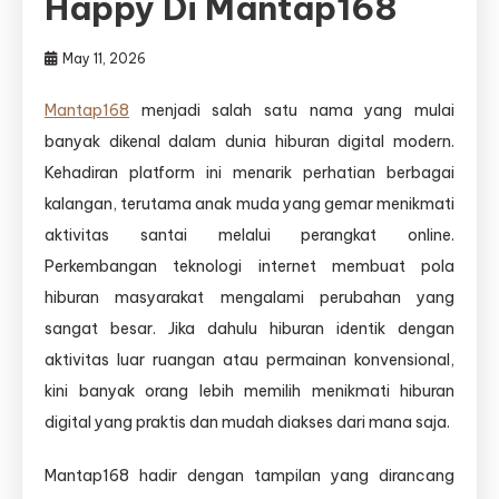
Happy Di Mantap168
May 11, 2026
Mantap168
menjadi salah satu nama yang mulai
banyak dikenal dalam dunia hiburan digital modern.
Kehadiran platform ini menarik perhatian berbagai
kalangan, terutama anak muda yang gemar menikmati
aktivitas santai melalui perangkat online.
Perkembangan teknologi internet membuat pola
hiburan masyarakat mengalami perubahan yang
sangat besar. Jika dahulu hiburan identik dengan
aktivitas luar ruangan atau permainan konvensional,
kini banyak orang lebih memilih menikmati hiburan
digital yang praktis dan mudah diakses dari mana saja.
Mantap168 hadir dengan tampilan yang dirancang