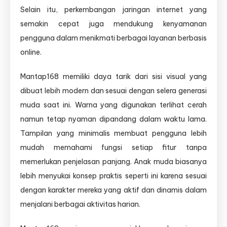
Selain itu, perkembangan jaringan internet yang
semakin cepat juga mendukung kenyamanan
pengguna dalam menikmati berbagai layanan berbasis
online.
Mantap168 memiliki daya tarik dari sisi visual yang
dibuat lebih modern dan sesuai dengan selera generasi
muda saat ini. Warna yang digunakan terlihat cerah
namun tetap nyaman dipandang dalam waktu lama.
Tampilan yang minimalis membuat pengguna lebih
mudah memahami fungsi setiap fitur tanpa
memerlukan penjelasan panjang. Anak muda biasanya
lebih menyukai konsep praktis seperti ini karena sesuai
dengan karakter mereka yang aktif dan dinamis dalam
menjalani berbagai aktivitas harian.