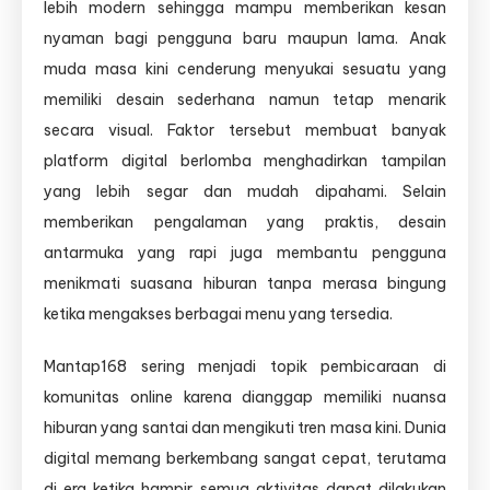
lebih modern sehingga mampu memberikan kesan
nyaman bagi pengguna baru maupun lama. Anak
muda masa kini cenderung menyukai sesuatu yang
memiliki desain sederhana namun tetap menarik
secara visual. Faktor tersebut membuat banyak
platform digital berlomba menghadirkan tampilan
yang lebih segar dan mudah dipahami. Selain
memberikan pengalaman yang praktis, desain
antarmuka yang rapi juga membantu pengguna
menikmati suasana hiburan tanpa merasa bingung
ketika mengakses berbagai menu yang tersedia.
Mantap168 sering menjadi topik pembicaraan di
komunitas online karena dianggap memiliki nuansa
hiburan yang santai dan mengikuti tren masa kini. Dunia
digital memang berkembang sangat cepat, terutama
di era ketika hampir semua aktivitas dapat dilakukan