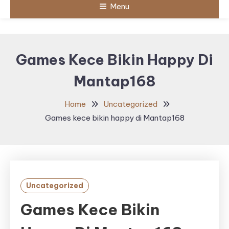
Menu
Games Kece Bikin Happy Di
Mantap168
Home
Uncategorized
Games kece bikin happy di Mantap168
Uncategorized
Games Kece Bikin