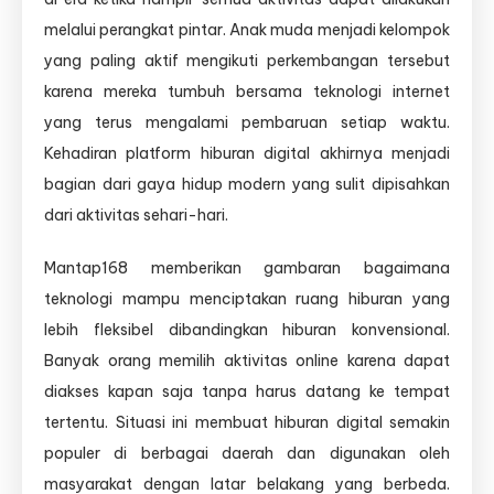
melalui perangkat pintar. Anak muda menjadi kelompok
yang paling aktif mengikuti perkembangan tersebut
karena mereka tumbuh bersama teknologi internet
yang terus mengalami pembaruan setiap waktu.
Kehadiran platform hiburan digital akhirnya menjadi
bagian dari gaya hidup modern yang sulit dipisahkan
dari aktivitas sehari-hari.
Mantap168 memberikan gambaran bagaimana
teknologi mampu menciptakan ruang hiburan yang
lebih fleksibel dibandingkan hiburan konvensional.
Banyak orang memilih aktivitas online karena dapat
diakses kapan saja tanpa harus datang ke tempat
tertentu. Situasi ini membuat hiburan digital semakin
populer di berbagai daerah dan digunakan oleh
masyarakat dengan latar belakang yang berbeda.