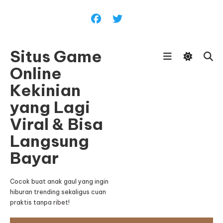
Skip
To
Content
Situs Game
Online
Kekinian
yang Lagi
Viral & Bisa
Langsung
Bayar
Cocok buat anak gaul yang ingin
hiburan trending sekaligus cuan
praktis tanpa ribet!