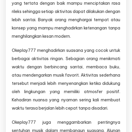
yang tertata dengan baik mampu menciptakan rasa
rileks sehingga setiap aktivitas dapat dilakukan dengan
lebih santai. Banyak orang menghargai tempat atau
konsep yang mampu menghadirkan ketenangan tanpa
menghilangkan kesan modern.
Okeplay777 menghadirkan suasana yang cocok untuk
berbagai aktivitas ringan. Sebagian orang menikmati
waktu dengan berbincang santai, membaca buku,
atau mendengarkan musik favorit. Aktivitas sederhana
tersebut menjadi lebih menyenangkan ketika didukung
oleh lingkungan yang memiliki atmosfer positif.
Kehadiran nuansa yang nyaman sering kali membuat
waktu terasa berjalan lebih cepat tanpa disadari.
Okeplay777 juga menggambarkan pentingnya
sentuhan musik dalam membangun suasana. Alunan