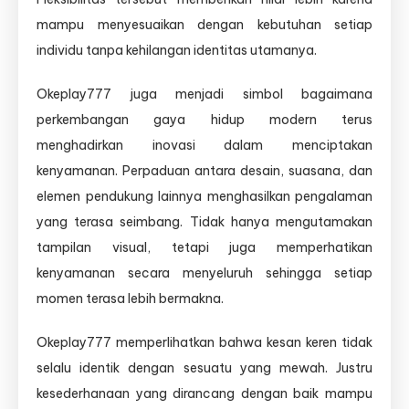
mampu menyesuaikan dengan kebutuhan setiap
individu tanpa kehilangan identitas utamanya.
Okeplay777 juga menjadi simbol bagaimana
perkembangan gaya hidup modern terus
menghadirkan inovasi dalam menciptakan
kenyamanan. Perpaduan antara desain, suasana, dan
elemen pendukung lainnya menghasilkan pengalaman
yang terasa seimbang. Tidak hanya mengutamakan
tampilan visual, tetapi juga memperhatikan
kenyamanan secara menyeluruh sehingga setiap
momen terasa lebih bermakna.
Okeplay777 memperlihatkan bahwa kesan keren tidak
selalu identik dengan sesuatu yang mewah. Justru
kesederhanaan yang dirancang dengan baik mampu