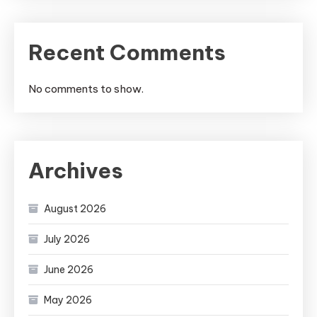
Recent Comments
No comments to show.
Archives
August 2026
July 2026
June 2026
May 2026