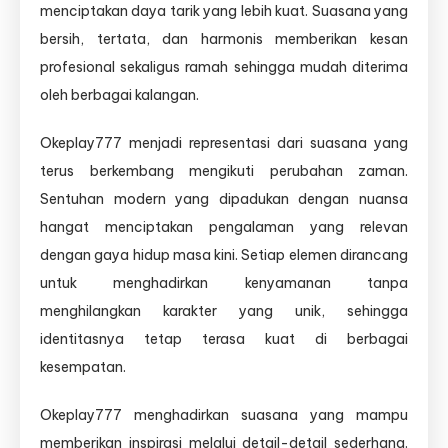
menciptakan daya tarik yang lebih kuat. Suasana yang
bersih, tertata, dan harmonis memberikan kesan
profesional sekaligus ramah sehingga mudah diterima
oleh berbagai kalangan.
Okeplay777 menjadi representasi dari suasana yang
terus berkembang mengikuti perubahan zaman.
Sentuhan modern yang dipadukan dengan nuansa
hangat menciptakan pengalaman yang relevan
dengan gaya hidup masa kini. Setiap elemen dirancang
untuk menghadirkan kenyamanan tanpa
menghilangkan karakter yang unik, sehingga
identitasnya tetap terasa kuat di berbagai
kesempatan.
Okeplay777 menghadirkan suasana yang mampu
memberikan inspirasi melalui detail-detail sederhana.