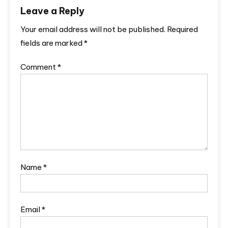
Leave a Reply
Your email address will not be published.
Required
fields are marked
*
Comment
*
Name
*
Email
*