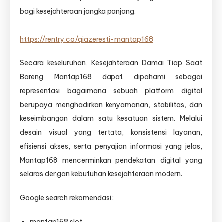
bagi kesejahteraan jangka panjang.
https://rentry.co/qiazeresti-mantap168
Secara keseluruhan, Kesejahteraan Damai Tiap Saat
Bareng Mantap168 dapat dipahami sebagai
representasi bagaimana sebuah platform digital
berupaya menghadirkan kenyamanan, stabilitas, dan
keseimbangan dalam satu kesatuan sistem. Melalui
desain visual yang tertata, konsistensi layanan,
efisiensi akses, serta penyajian informasi yang jelas,
Mantap168 mencerminkan pendekatan digital yang
selaras dengan kebutuhan kesejahteraan modern.
Google search rekomendasi :
mantap168 slot