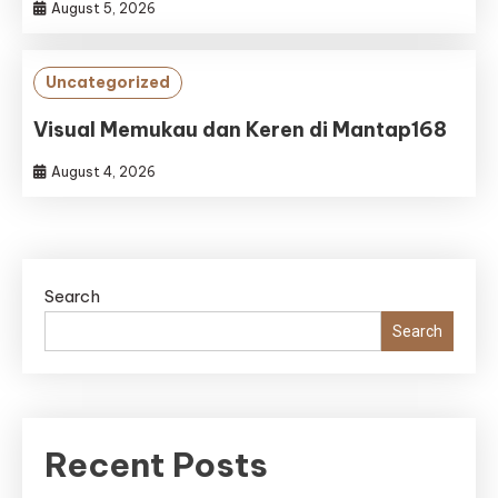
August 5, 2026
Uncategorized
Visual Memukau dan Keren di Mantap168
August 4, 2026
Search
Search
Recent Posts