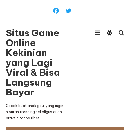
Skip
To
Content
Situs Game
Online
Kekinian
yang Lagi
Viral & Bisa
Langsung
Bayar
Cocok buat anak gaul yang ingin
hiburan trending sekaligus cuan
praktis tanpa ribet!