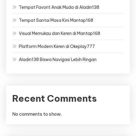
Tempat Favorit Anak Muda di Aladin138
Tempat Santai Masa Kini Mantap168
Visual Memukau dan Keren di Mantap168
Platform Modern Keren di Okeplay777
Aladin138 Bawa Navigasi Lebih Ringan
Recent Comments
No comments to show.