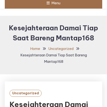
Menu
Kesejahteraan Damai Tiap
Saat Bareng Mantap168
Home
Uncategorized
Kesejahteraan Damai Tiap Saat Bareng
Mantap168
Uncategorized
Kesejahteraan Damai