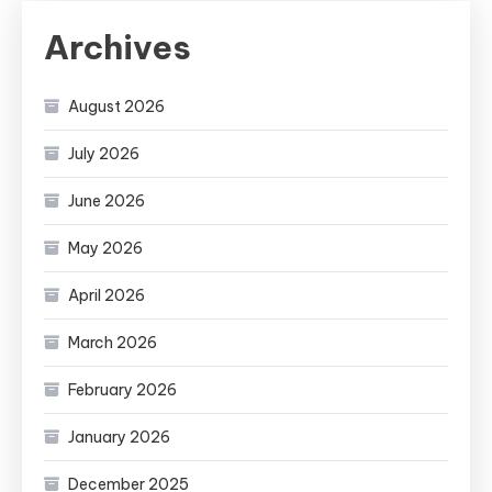
Archives
August 2026
July 2026
June 2026
May 2026
April 2026
March 2026
February 2026
January 2026
December 2025