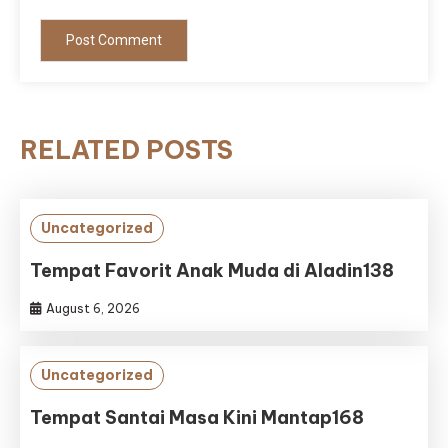
RELATED POSTS
Uncategorized
Tempat Favorit Anak Muda di Aladin138
August 6, 2026
Uncategorized
Tempat Santai Masa Kini Mantap168