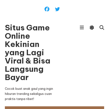
Skip
To
Content
Situs Game
Online
Kekinian
yang Lagi
Viral & Bisa
Langsung
Bayar
Cocok buat anak gaul yang ingin
hiburan trending sekaligus cuan
praktis tanpa ribet!