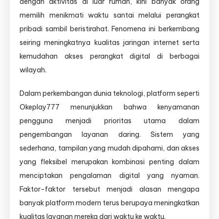
dengan aktivitas di luar rumah, kini banyak orang
memilih menikmati waktu santai melalui perangkat
pribadi sambil beristirahat. Fenomena ini berkembang
seiring meningkatnya kualitas jaringan internet serta
kemudahan akses perangkat digital di berbagai
wilayah.
Dalam perkembangan dunia teknologi, platform seperti
Okeplay777 menunjukkan bahwa kenyamanan
pengguna menjadi prioritas utama dalam
pengembangan layanan daring. Sistem yang
sederhana, tampilan yang mudah dipahami, dan akses
yang fleksibel merupakan kombinasi penting dalam
menciptakan pengalaman digital yang nyaman.
Faktor-faktor tersebut menjadi alasan mengapa
banyak platform modern terus berupaya meningkatkan
kualitas layanan mereka dari waktu ke waktu.