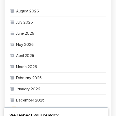
August 2026
July 2026
June 2026
May 2026
April 2026
March 2026
February 2026
January 2026
December 2025
November 2025
We respect your privacy