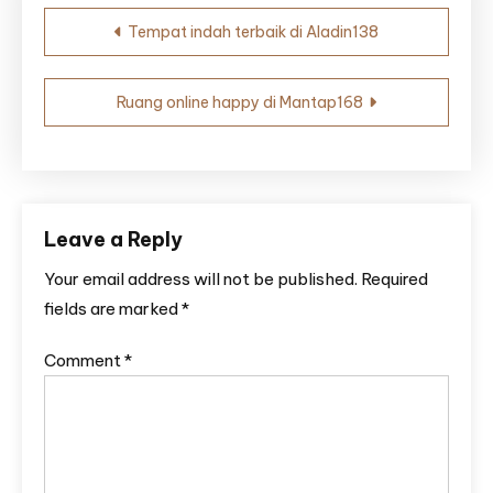
Post
Tempat indah terbaik di Aladin138
navigation
Ruang online happy di Mantap168
Leave a Reply
Your email address will not be published.
Required
fields are marked
*
Comment
*