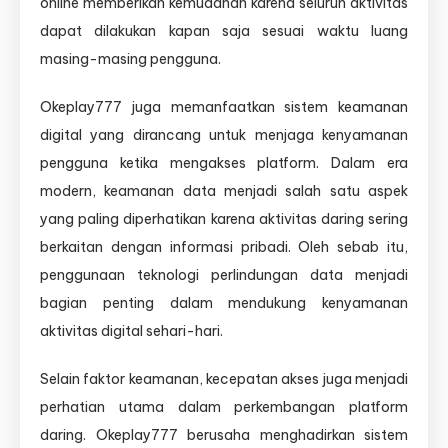
online memberikan kemudahan karena seluruh aktivitas
dapat dilakukan kapan saja sesuai waktu luang
masing-masing pengguna.
Okeplay777 juga memanfaatkan sistem keamanan
digital yang dirancang untuk menjaga kenyamanan
pengguna ketika mengakses platform. Dalam era
modern, keamanan data menjadi salah satu aspek
yang paling diperhatikan karena aktivitas daring sering
berkaitan dengan informasi pribadi. Oleh sebab itu,
penggunaan teknologi perlindungan data menjadi
bagian penting dalam mendukung kenyamanan
aktivitas digital sehari-hari.
Selain faktor keamanan, kecepatan akses juga menjadi
perhatian utama dalam perkembangan platform
daring. Okeplay777 berusaha menghadirkan sistem