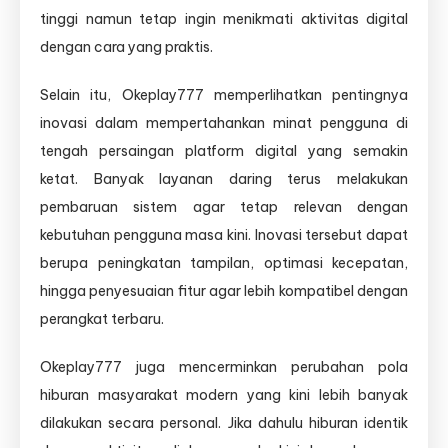
tinggi namun tetap ingin menikmati aktivitas digital
dengan cara yang praktis.
Selain itu, Okeplay777 memperlihatkan pentingnya
inovasi dalam mempertahankan minat pengguna di
tengah persaingan platform digital yang semakin
ketat. Banyak layanan daring terus melakukan
pembaruan sistem agar tetap relevan dengan
kebutuhan pengguna masa kini. Inovasi tersebut dapat
berupa peningkatan tampilan, optimasi kecepatan,
hingga penyesuaian fitur agar lebih kompatibel dengan
perangkat terbaru.
Okeplay777 juga mencerminkan perubahan pola
hiburan masyarakat modern yang kini lebih banyak
dilakukan secara personal. Jika dahulu hiburan identik