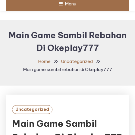
Menu
Main Game Sambil Rebahan
Di Okeplay777
Home
Uncategorized
Main game sambil rebahan di Okeplay777
Uncategorized
Main Game Sambil