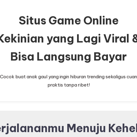
Situs Game Online
Kekinian yang Lagi Viral 
Bisa Langsung Bayar
Cocok buat anak gaul yang ingin hiburan trending sekaligus cuan
praktis tanpa ribet!
erjalananmu Menuju Keh