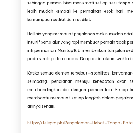
sehingga pemain bisa menikmati setiap sesi tanp
lebih mudah kembali ke permainan esok hari, me
kemampuan sedikit demi sedikit.
Hal lain yang membuat perjalanan makin mudah ad
intuitif serta alur yang rapi membuat pemain tidak pe
inti permainan. Mantap168 memberikan tampilan se
pada strategi dan analisis. Dengan demikian, waktu b
Ketika semua elemen tersebut—stabilitas, kenyamana
seimbang, perjalanan menuju kehebatan akan ter
membandingkan diri dengan pemain lain. Setiap ke
membantu membuat setiap langkah dalam perjalanan
dirinya sendiri.
https://telegra.ph/Pengalaman-Hebat-Tanpa-Bat