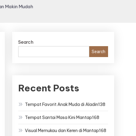
an Makin Mudah
Search
Search
Recent Posts
Tempat Favorit Anak Muda di Aladin138
Tempat Santai Masa Kini Mantap168
Visual Memukau dan Keren di Mantap168