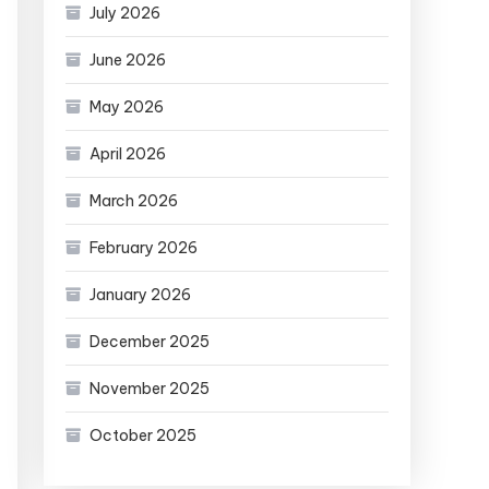
July 2026
June 2026
May 2026
April 2026
March 2026
February 2026
January 2026
December 2025
November 2025
October 2025