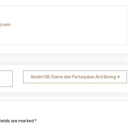
d.com
Aladin138: Game dan Pertunjukan Anti Boring
fields are marked
*