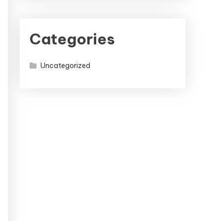
Categories
Uncategorized