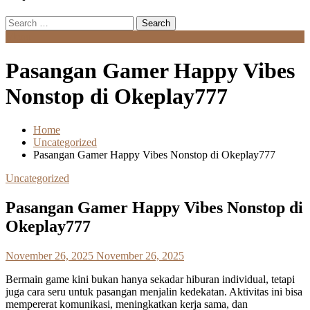
Search
for:
Menu
Pasangan Gamer Happy Vibes
Nonstop di Okeplay777
Home
Uncategorized
Pasangan Gamer Happy Vibes Nonstop di Okeplay777
Uncategorized
Pasangan Gamer Happy Vibes Nonstop di
Okeplay777
November 26, 2025
November 26, 2025
Bermain game kini bukan hanya sekadar hiburan individual, tetapi
juga cara seru untuk pasangan menjalin kedekatan. Aktivitas ini bisa
mempererat komunikasi, meningkatkan kerja sama, dan