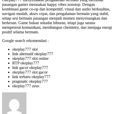
pasangan gamer merasakan happy vibes nonstop. Dengan
kombinasi game co-op dan kompetitif, visual dan audio berkualitas,
navigasi mudah, akses cepat, dan pengalaman bermain yang stabil,
setiap sesi bermain pasangan menjadi momen menyenangkan dan
berkesan. Game bukan sekadar hiburan, tetapi juga sarana
mempererat komunikasi, membangun chemistry, dan menjaga energi
positif selama bermain.
Google search rekomendasi :
okeplay777 slot
link alternatif okeplay777
okeplay777 slot online
RTP okeplay777
link gacor okeplay777
okeplay777 slot gacor
link terbaru okeplay777
pragmatic okeplay777
okeplay777 zeus