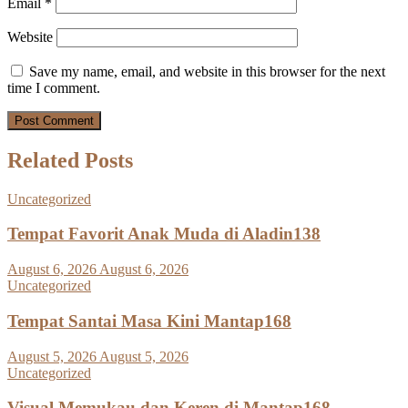
Email
*
Website
Save my name, email, and website in this browser for the next
time I comment.
Related Posts
Uncategorized
Tempat Favorit Anak Muda di Aladin138
August 6, 2026
August 6, 2026
Uncategorized
Tempat Santai Masa Kini Mantap168
August 5, 2026
August 5, 2026
Uncategorized
Visual Memukau dan Keren di Mantap168