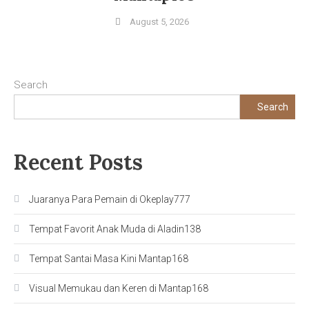
August 5, 2026
Search
Search
Recent Posts
Juaranya Para Pemain di Okeplay777
Tempat Favorit Anak Muda di Aladin138
Tempat Santai Masa Kini Mantap168
Visual Memukau dan Keren di Mantap168