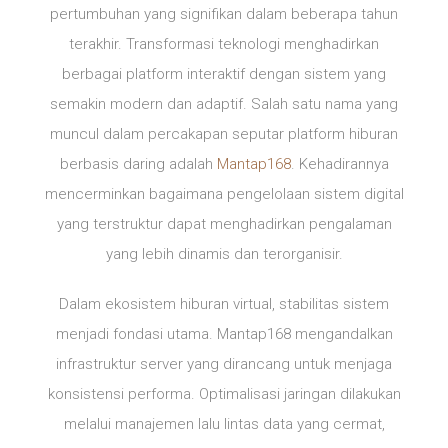
pertumbuhan yang signifikan dalam beberapa tahun
terakhir. Transformasi teknologi menghadirkan
berbagai platform interaktif dengan sistem yang
semakin modern dan adaptif. Salah satu nama yang
muncul dalam percakapan seputar platform hiburan
berbasis daring adalah
Mantap168
. Kehadirannya
mencerminkan bagaimana pengelolaan sistem digital
yang terstruktur dapat menghadirkan pengalaman
yang lebih dinamis dan terorganisir.
Dalam ekosistem hiburan virtual, stabilitas sistem
menjadi fondasi utama. Mantap168 mengandalkan
infrastruktur server yang dirancang untuk menjaga
konsistensi performa. Optimalisasi jaringan dilakukan
melalui manajemen lalu lintas data yang cermat,