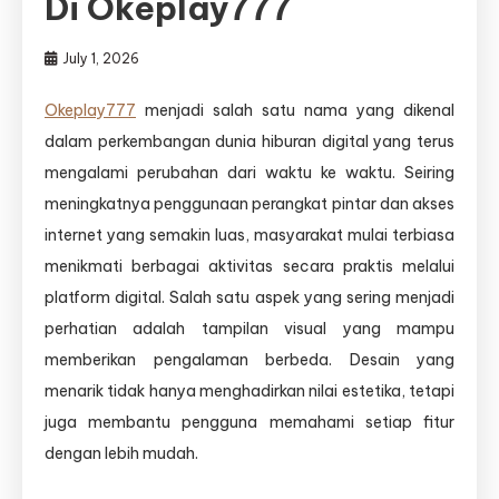
Di Okeplay777
July 1, 2026
Okeplay777
menjadi salah satu nama yang dikenal
dalam perkembangan dunia hiburan digital yang terus
mengalami perubahan dari waktu ke waktu. Seiring
meningkatnya penggunaan perangkat pintar dan akses
internet yang semakin luas, masyarakat mulai terbiasa
menikmati berbagai aktivitas secara praktis melalui
platform digital. Salah satu aspek yang sering menjadi
perhatian adalah tampilan visual yang mampu
memberikan pengalaman berbeda. Desain yang
menarik tidak hanya menghadirkan nilai estetika, tetapi
juga membantu pengguna memahami setiap fitur
dengan lebih mudah.