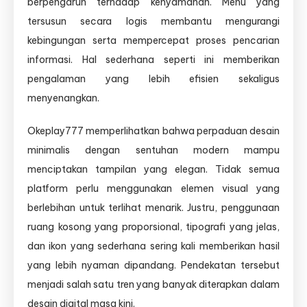
berpengaruh terhadap kenyamanan. Menu yang
tersusun secara logis membantu mengurangi
kebingungan serta mempercepat proses pencarian
informasi. Hal sederhana seperti ini memberikan
pengalaman yang lebih efisien sekaligus
menyenangkan.
Okeplay777 memperlihatkan bahwa perpaduan desain
minimalis dengan sentuhan modern mampu
menciptakan tampilan yang elegan. Tidak semua
platform perlu menggunakan elemen visual yang
berlebihan untuk terlihat menarik. Justru, penggunaan
ruang kosong yang proporsional, tipografi yang jelas,
dan ikon yang sederhana sering kali memberikan hasil
yang lebih nyaman dipandang. Pendekatan tersebut
menjadi salah satu tren yang banyak diterapkan dalam
desain digital masa kini.