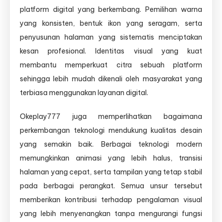
platform digital yang berkembang. Pemilihan warna
yang konsisten, bentuk ikon yang seragam, serta
penyusunan halaman yang sistematis menciptakan
kesan profesional. Identitas visual yang kuat
membantu memperkuat citra sebuah platform
sehingga lebih mudah dikenali oleh masyarakat yang
terbiasa menggunakan layanan digital.
Okeplay777 juga memperlihatkan bagaimana
perkembangan teknologi mendukung kualitas desain
yang semakin baik. Berbagai teknologi modern
memungkinkan animasi yang lebih halus, transisi
halaman yang cepat, serta tampilan yang tetap stabil
pada berbagai perangkat. Semua unsur tersebut
memberikan kontribusi terhadap pengalaman visual
yang lebih menyenangkan tanpa mengurangi fungsi