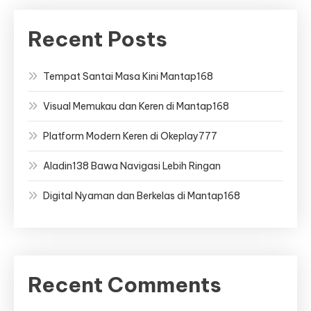
Recent Posts
Tempat Santai Masa Kini Mantap168
Visual Memukau dan Keren di Mantap168
Platform Modern Keren di Okeplay777
Aladin138 Bawa Navigasi Lebih Ringan
Digital Nyaman dan Berkelas di Mantap168
Recent Comments