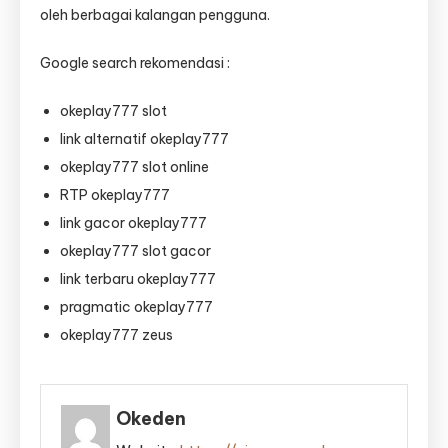
oleh berbagai kalangan pengguna.
Google search rekomendasi :
okeplay777 slot
link alternatif okeplay777
okeplay777 slot online
RTP okeplay777
link gacor okeplay777
okeplay777 slot gacor
link terbaru okeplay777
pragmatic okeplay777
okeplay777 zeus
Okeden