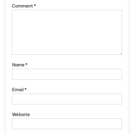
Comment
*
Name
*
Email
*
Website