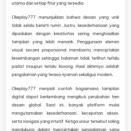
utama dari setiap fitur yang tersedia.
Okeplay777 menunjukkan bahwa desain yang unik
tidak selalu berarti rumit. Justru, kesederhanaan yang
dipadukan dengan kreativitas sering menghasilkan
tampilan yang lebih menarik. Penggunaan elemen
visual secara proporsional membantu menciptakan
keseimbangan sehingga halaman tidak terlihat terlalu
padat maupun terlalu kosong. Hasil akhirnya adalah
pengalaman yang terasa nyaman sekaligus modern.
Okeplay777 menjadi contoh bagaimana tampilan
digital dapat berkembang mengikuti perubahan tren
desain global. Saat ini, banyak platform mulai
mengutamakan kesederhanaan, kecepatan akses,
serta navigasi yang intuitif. Ketiga unsur tersebut saling
mendukung dalam menciptakan pengalaman yang