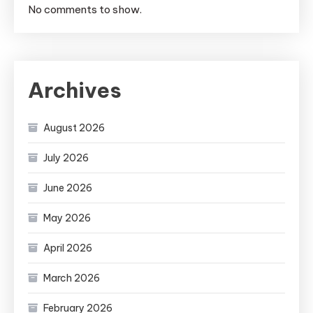
No comments to show.
Archives
August 2026
July 2026
June 2026
May 2026
April 2026
March 2026
February 2026