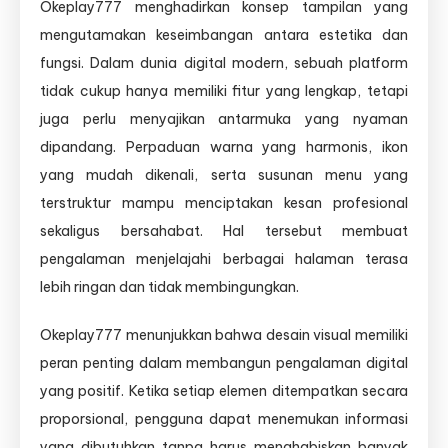
Okeplay777 menghadirkan konsep tampilan yang
mengutamakan keseimbangan antara estetika dan
fungsi. Dalam dunia digital modern, sebuah platform
tidak cukup hanya memiliki fitur yang lengkap, tetapi
juga perlu menyajikan antarmuka yang nyaman
dipandang. Perpaduan warna yang harmonis, ikon
yang mudah dikenali, serta susunan menu yang
terstruktur mampu menciptakan kesan profesional
sekaligus bersahabat. Hal tersebut membuat
pengalaman menjelajahi berbagai halaman terasa
lebih ringan dan tidak membingungkan.
Okeplay777 menunjukkan bahwa desain visual memiliki
peran penting dalam membangun pengalaman digital
yang positif. Ketika setiap elemen ditempatkan secara
proporsional, pengguna dapat menemukan informasi
yang dibutuhkan tanpa harus menghabiskan banyak