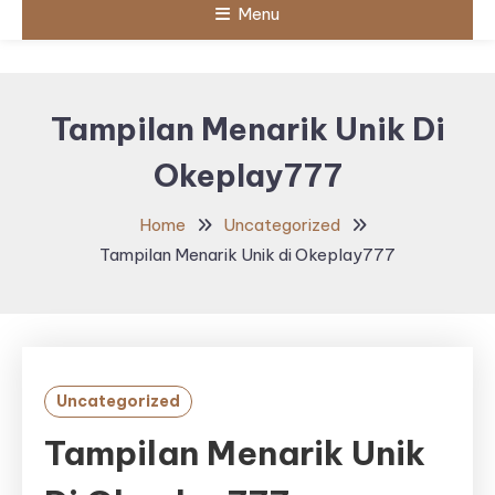
Menu
Tampilan Menarik Unik Di
Okeplay777
Home
Uncategorized
Tampilan Menarik Unik di Okeplay777
Uncategorized
Tampilan Menarik Unik