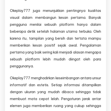
Okeplay777 juga menunjukkan pentingnya kualitas
visual dalam membangun kesan pertama. Banyak
pengguna menilai sebuah platform hanya dalam
beberapa detik setelah halaman utama terbuka. Oleh
karena itu, tampilan yang bersih dan tertata mampu
memberikan kesan positif sejak awal. Pengalaman
pertama yang baik sering kali menjadi alasan mengapa
sebuah platform lebih mudah diingat oleh para
penggunanya.
Okeplay777 menghadirkan keseimbangan antara unsur
informatif dan estetis. Setiap informasi ditampilkan
dengan ukuran yang mudah dibaca sehingga tidak
membuat mata cepat lelah. Pengaturan jarak antar
elemen juga memberikan ruang yang cukup sehingga