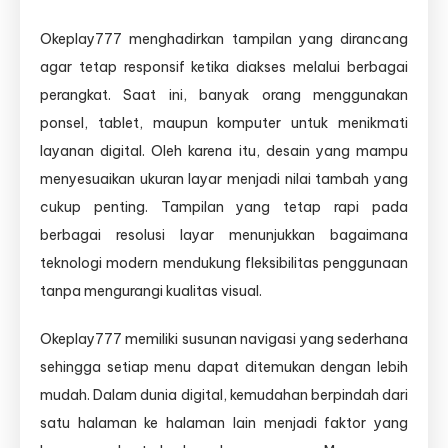
Okeplay777 menghadirkan tampilan yang dirancang
agar tetap responsif ketika diakses melalui berbagai
perangkat. Saat ini, banyak orang menggunakan
ponsel, tablet, maupun komputer untuk menikmati
layanan digital. Oleh karena itu, desain yang mampu
menyesuaikan ukuran layar menjadi nilai tambah yang
cukup penting. Tampilan yang tetap rapi pada
berbagai resolusi layar menunjukkan bagaimana
teknologi modern mendukung fleksibilitas penggunaan
tanpa mengurangi kualitas visual.
Okeplay777 memiliki susunan navigasi yang sederhana
sehingga setiap menu dapat ditemukan dengan lebih
mudah. Dalam dunia digital, kemudahan berpindah dari
satu halaman ke halaman lain menjadi faktor yang